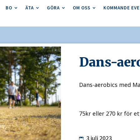
BO
ÄTA
GÖRA
OM OSS
KOMMANDE EV
Dans-aer
Dans-aerobics med Mar
75kr eller 270 kr för e
3 juli 2023