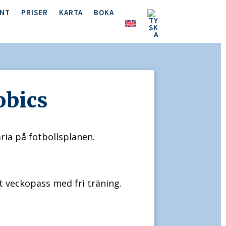
ENT
PRISER
KARTA
BOKA
obics
ia på fotbollsplanen.
tt veckopass med fri träning.