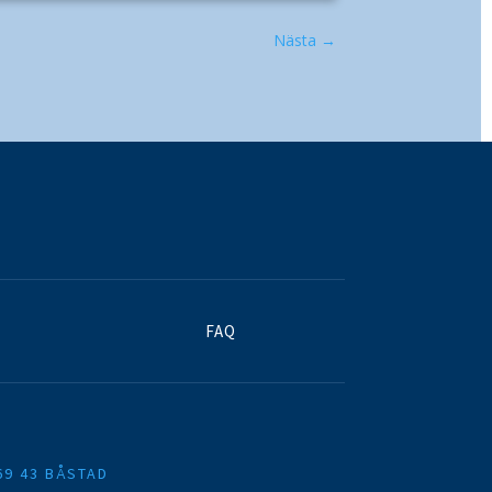
Nästa
→
FAQ
69 43 BÅSTAD