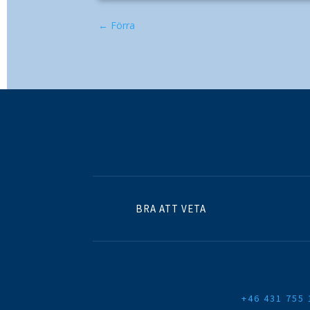
←
Förra
BRA ATT VETA
+46 431 755 