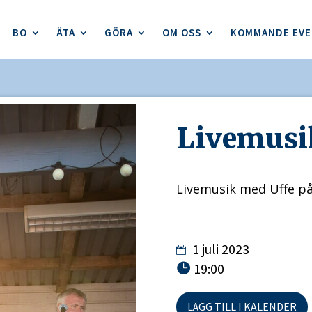
BO
ÄTA
GÖRA
OM OSS
KOMMANDE EV
Livemusi
Livemusik med Uffe p
1 juli 2023
19:00
LÄGG TILL I KALENDER