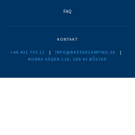
FAQ
KONTAKT
+46 431 755 11
|
INFO@BASTADCAMPING.SE
|
NORRA VÄGEN 128, 269 43 BÅSTAD