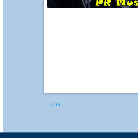
←
Förra