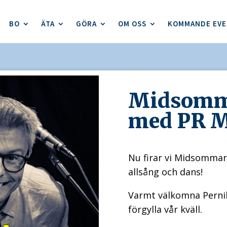
BO
ÄTA
GÖRA
OM OSS
KOMMANDE EV
Midsomma
med PR M
Nu firar vi Midsommar 
allsång och dans!
Varmt välkomna Pernil
förgylla vår kväll.