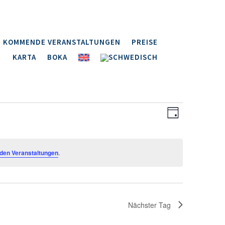
KOMMENDE VERANSTALTUNGEN
PREISE
KARTA
BOKA
Ansichten
Veranstal
Ansichten
Tag
Navigatio
Navigatio
den Veranstaltungen
.
Nächster Tag