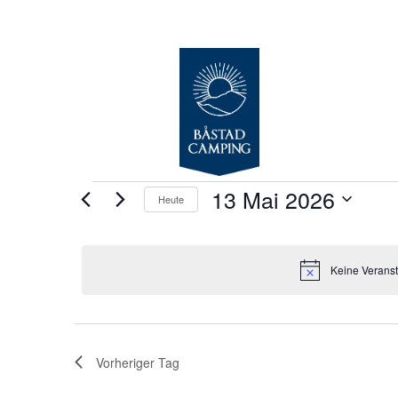
Veranstaltungen
13 Mai 2026
Heute
für
Datum
13
wählen.
Mai
Keine Veranst
2026
Vorheriger Tag