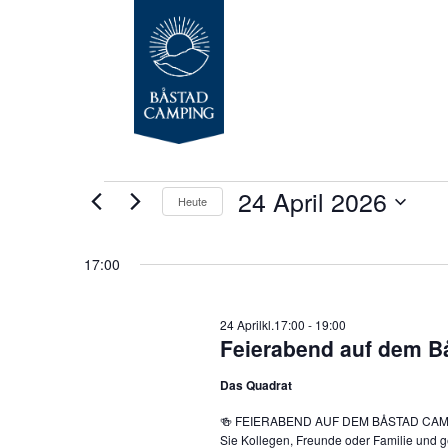
Veranstaltungen
24 April 2026
Heute
für
Datum
24
wählen.
17:00
April
2026
24 Aprilkl.17:00
-
19:00
Feierabend auf dem B
Das Quadrat
🍻 FEIERABEND AUF DEM BÅSTAD CAMPING
Sie Kollegen, Freunde oder Familie und 