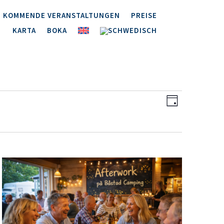
KOMMENDE VERANSTALTUNGEN
PREISE
KARTA
BOKA
Ansichten
Veranstal
Ansichten
Tag
Navigatio
Navigatio