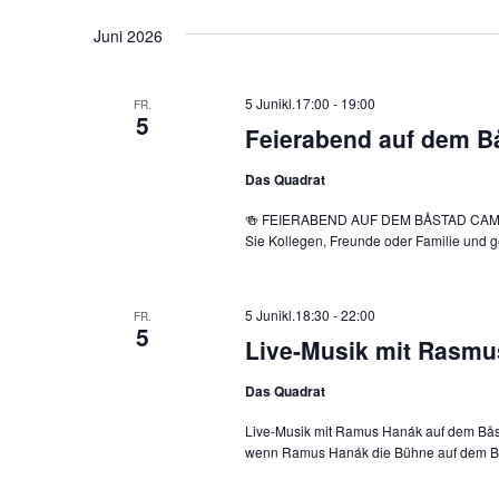
Juni 2026
5 Junikl.17:00
-
19:00
FR.
5
Feierabend auf dem B
Das Quadrat
🍻 FEIERABEND AUF DEM BÅSTAD CAMPING
Sie Kollegen, Freunde oder Familie und 
5 Junikl.18:30
-
22:00
FR.
5
Live-Musik mit Rasm
Das Quadrat
Live-Musik mit Ramus Hanák auf dem Båsta
wenn Ramus Hanák die Bühne auf dem B