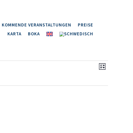
KOMMENDE VERANSTALTUNGEN
PREISE
KARTA
BOKA
Ansichten
Veranstal
Ansichten
Liste
Navigatio
Navigatio